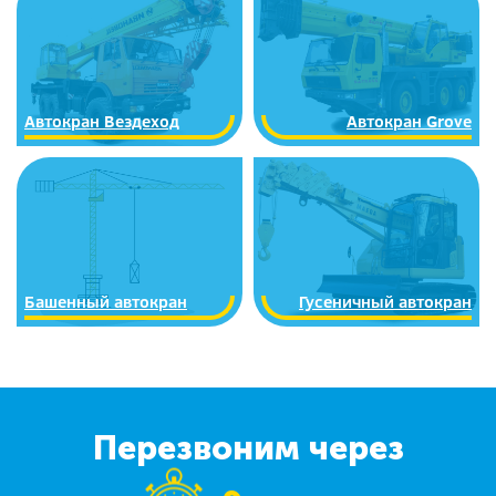
Автокран Вездеход
Автокран Grove
Башенный автокран
Гусеничный автокран
Перезвоним через