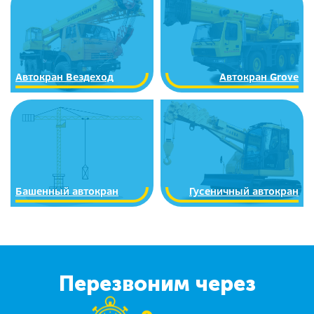
Автокран Вездеход
Автокран Grove
Башенный автокран
Гусеничный автокран
Перезвоним через